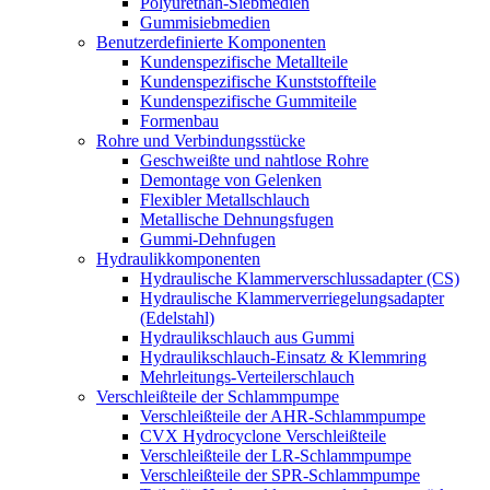
Polyurethan-Siebmedien
Gummisiebmedien
Benutzerdefinierte Komponenten
Kundenspezifische Metallteile
Kundenspezifische Kunststoffteile
Kundenspezifische Gummiteile
Formenbau
Rohre und Verbindungsstücke
Geschweißte und nahtlose Rohre
Demontage von Gelenken
Flexibler Metallschlauch
Metallische Dehnungsfugen
Gummi-Dehnfugen
Hydraulikkomponenten
Hydraulische Klammerverschlussadapter (CS)
Hydraulische Klammerverriegelungsadapter
(Edelstahl)
Hydraulikschlauch aus Gummi
Hydraulikschlauch-Einsatz & Klemmring
Mehrleitungs-Verteilerschlauch
Verschleißteile der Schlammpumpe
Verschleißteile der AHR-Schlammpumpe
CVX Hydrocyclone Verschleißteile
Verschleißteile der LR-Schlammpumpe
Verschleißteile der SPR-Schlammpumpe