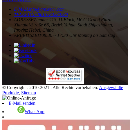
E-MAIL
info@arextecn.com
TELEFON
+8615733230780
ADRESSE
Zimmer 415, D-Block, MCC Grand Plaza,
Xiangtai-Straße 66, Bezirk Yuhua, Stadt Shijiazhuang,
Provinz Hebei, China
ARBEITSZEIT
08:30 ~ 17:30 Uhr Montag bis Samstag
© Copyright - 2010-2021 : Alle Rechte vorbehalten.
Ausgewählte
Produkte
,
Sitemap
E-Mail senden
WhatsApp