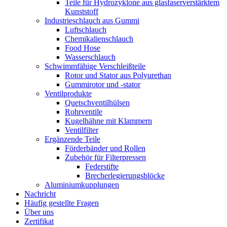
Teile für Hydrozyklone aus glasfaserverstärktem
Kunststoff
Industrieschlauch aus Gummi
Luftschlauch
Chemikalienschlauch
Food Hose
Wasserschlauch
Schwimmfähige Verschleißteile
Rotor und Stator aus Polyurethan
Gummirotor und -stator
Ventilprodukte
Quetschventilhülsen
Rohrventile
Kugelhähne mit Klammern
Ventilfilter
Ergänzende Teile
Förderbänder und Rollen
Zubehör für Filterpressen
Federstifte
Brecherlegierungsblöcke
Aluminiumkupplungen
Nachricht
Häufig gestellte Fragen
Über uns
Zertifikat