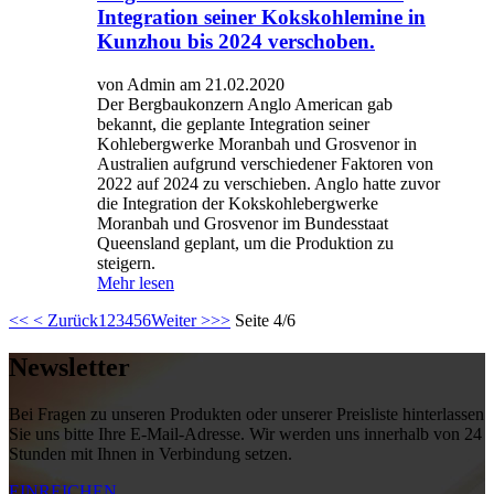
Integration seiner Kokskohlemine in
Kunzhou bis 2024 verschoben.
von Admin am 21.02.2020
Der Bergbaukonzern Anglo American gab
bekannt, die geplante Integration seiner
Kohlebergwerke Moranbah und Grosvenor in
Australien aufgrund verschiedener Faktoren von
2022 auf 2024 zu verschieben. Anglo hatte zuvor
die Integration der Kokskohlebergwerke
Moranbah und Grosvenor im Bundesstaat
Queensland geplant, um die Produktion zu
steigern.
Mehr lesen
<<
< Zurück
1
2
3
4
5
6
Weiter >
>>
Seite 4/6
Newsletter
Bei Fragen zu unseren Produkten oder unserer Preisliste hinterlassen
Sie uns bitte Ihre E-Mail-Adresse. Wir werden uns innerhalb von 24
Stunden mit Ihnen in Verbindung setzen.
EINREICHEN