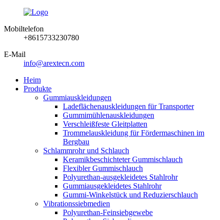
Mobiltelefon
+8615733230780
E-Mail
info@arextecn.com
Heim
Produkte
Gummiauskleidungen
Ladeflächenauskleidungen für Transporter
Gummimühlenauskleidungen
Verschleißfeste Gleitplatten
Trommelauskleidung für Fördermaschinen im
Bergbau
Schlammrohr und Schlauch
Keramikbeschichteter Gummischlauch
Flexibler Gummischlauch
Polyurethan-ausgekleidetes Stahlrohr
Gummiausgekleidetes Stahlrohr
Gummi-Winkelstück und Reduzierschlauch
Vibrationssiebmedien
Polyurethan-Feinsiebgewebe